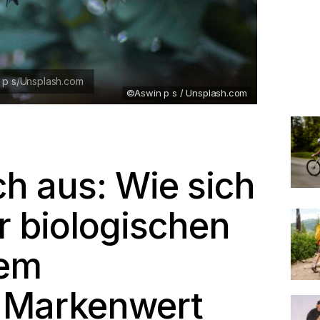
©Aswin p s / Unsplash.com
ch aus: Wie sich
r biologischen
nem
n Markenwert