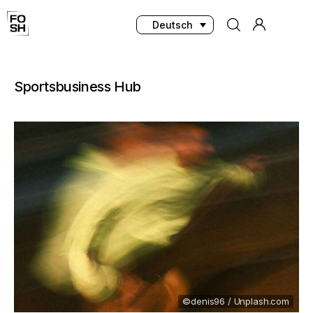
Deutsch
Sportsbusiness Hub
Home
Innovationen & Produkte
Testing & Community
Magazin
Media
©denis96 / Unplash.com