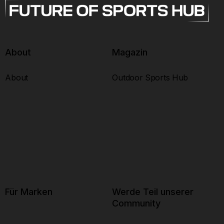
About
Magazin
About
Outdoor Sports Hub
Für Marken
Werde Teil unserer
Community