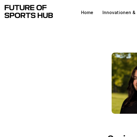
Home
Home
Innovationen &
Innovationen & Produkte
Testing & Community
Magazin
Media